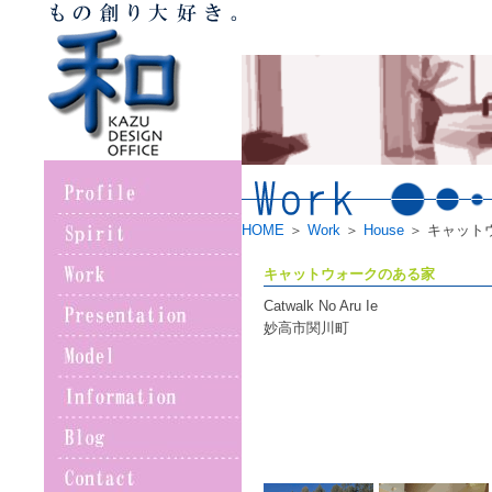
HOME
＞
Work
＞
House
＞ キャット
キャットウォークのある家
Catwalk No Aru Ie
妙高市関川町