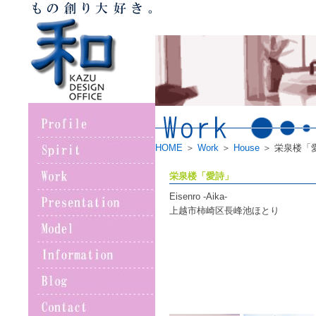
HOME
＞
Work
＞
House
＞ 栄泉楼「
栄泉楼「愛詩」
Eisenro -Aika-
上越市柿崎区長峰池ほとり